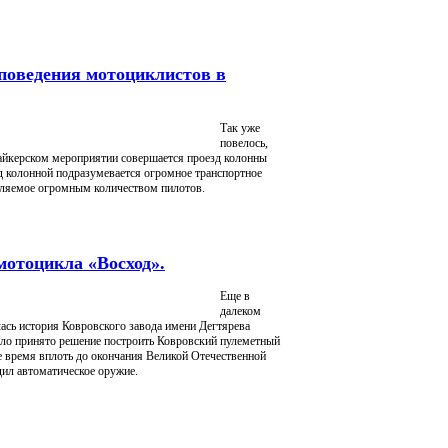
поведения мотоциклистов в
Так уже
повелось,
айкерском мероприятии совершается проезд колонны
д колонной подразумевается огромное транспортное
вляемое огромным количеством пилотов.
мотоцикла «Восход».
Еще в
далеком
лась история Ковровского завода имени Дегтярева
ыло принято решение построить Ковровский пулеметный
се время вплоть до окончания Великой Отечественной
ил автоматическое оружие.