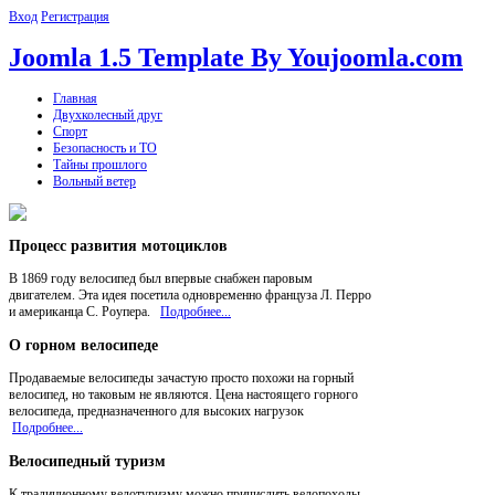
Вход
Регистрация
Joomla 1.5 Template By Youjoomla.com
Главная
Двухколесный друг
Спорт
Безопасность и ТО
Тайны прошлого
Вольный ветер
Процесс
развития мотоциклов
В 1869 году велосипед был впервые снабжен паровым
двигателем. Эта идея посетила одновременно француза Л. Перро
и американца С. Роупера.
Подробнее...
О
горном велосипеде
Продаваемые велосипеды зачастую просто похожи на горный
велосипед, но таковым не являются. Цена настоящего горного
велосипеда, предназначенного для высоких нагрузок
Подробнее...
Велосипедный
туризм
К традиционному велотуризму можно причислить велопоходы