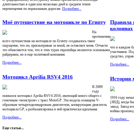
длительностью в один или несколько дней в среднем темпе
перемещения по нормальным дорогам.
Подробнее...
Моё путешествие на мотоцикле по Египту
Правила 
колоннах
На
протяжении
всего путешествия на мотоцикле по Египту создавалось такое
ощущение, что он, присматривая за мной, не оставляет меня. Отчасти
что в каждом б
это объясняется тем, что в этих турах европейцы являются основными
участников. По
райдерами, но и еще политикой компании.
средство, упра
Подробнее...
Подробнее...
Мотоцикл Aprilia RSV4 2016
История 
В 2009
году
появился мотоцикл Aprilia RSV4 2016, имеющий много общего с
1916 году нача
гоночным «монстром» с трасс MotoGP. Эта модель оснащена V-
(ЗИД), когда б
образным четырехцилиндровым двигателем, копирующим двигатель
завод. Завод в
мотоцикла GP, а разбалансировка в ней практически идеальная.
войны производ
Подробнее...
Подробнее...
Еще статьи...