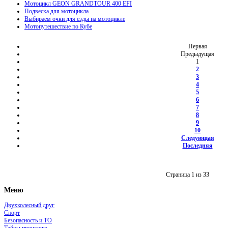
Мотоцикл GEON GRANDTOUR 400 EFI
Подвеска для мотоцикла
Выбираем очки для езды на мотоцикле
Мотопутешествие по Кубе
Первая
Предыдущая
1
2
3
4
5
6
7
8
9
10
Следующая
Последняя
Страница 1 из 33
Меню
Двухколесный друг
Спорт
Безопасность и ТО