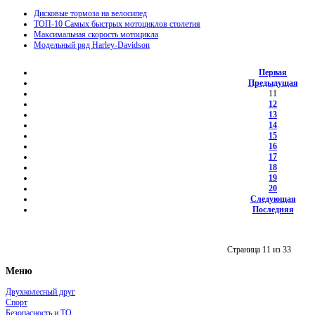
Дисковые тормоза на велосипед
ТОП-10 Самых быстрых мотоциклов столетия
Максимальная скорость мотоцикла
Модельный ряд Harley-Davidson
Первая
Предыдущая
11
12
13
14
15
16
17
18
19
20
Следующая
Последняя
Страница 11 из 33
Меню
Двухколесный друг
Спорт
Безопасность и ТО