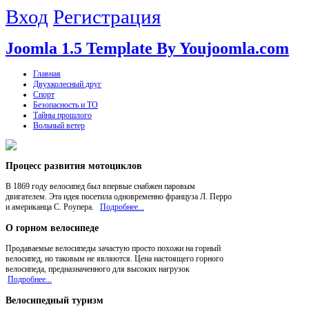
Вход
Регистрация
Joomla 1.5 Template By Youjoomla.com
Главная
Двухколесный друг
Спорт
Безопасность и ТО
Тайны прошлого
Вольный ветер
Процесс
развития мотоциклов
В 1869 году велосипед был впервые снабжен паровым
двигателем. Эта идея посетила одновременно француза Л. Перро
и американца С. Роупера.
Подробнее...
О
горном велосипеде
Продаваемые велосипеды зачастую просто похожи на горный
велосипед, но таковым не являются. Цена настоящего горного
велосипеда, предназначенного для высоких нагрузок
Подробнее...
Велосипедный
туризм