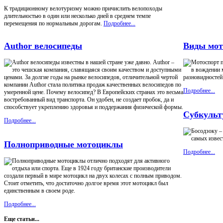
К традиционному велотуризму можно причислить велопоходы
длительностью в один или несколько дней в среднем темпе
перемещения по нормальным дорогам.
Подробнее...
Author велосипеды
Виды мот
Author велосипеды известны в нашей стране уже давно. Author –
Мотоспорт п
это чешская компания, славящаяся своим качеством и доступными
в вождении 
ценами. За долгие годы на рынке велосипедов, отличительной чертой
разновидностей
компании Author стала политика продаж качественных велосипедов по
Подробнее...
умеренной цене. Почему велосипед? В Европейских странах это весьма
востребованный вид транспорта. Он удобен, не создает пробок, да и
способствует укреплению здоровья и поддержания физической формы.
Субкульт
Подробнее...
Босодзоку –
самых извес
Полноприводные мотоциклы
Подробнее...
Полноприводные мотоциклы отлично подходят для активного
отдыха или спорта. Еще в 1924 году британские производители
создали первый в мире мотоцикл на двух колесах с полным приводом.
Стоит отметить, что достаточно долгое время этот мотоцикл был
единственным в своем роде.
Подробнее...
Еще статьи...