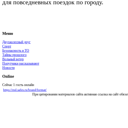
для повседневных поездок по городу.
Меню
Двухколесный друг
Спорт
Безопасность и ТО
Тайны прошлого
Вольный ветер
Попутчики рассказывают
Новости
Online
Сейчас 1 гость онлайн
https://rnd.safes.ru/brand/format/
При цитировании материалов сайта активная ссылка на сайт обяза