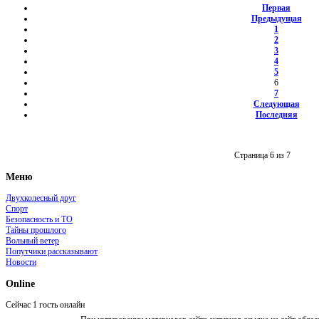
Первая
Предыдущая
1
2
3
4
5
6
7
Следующая
Последняя
Страница 6 из 7
Меню
Двухколесный друг
Спорт
Безопасность и ТО
Тайны прошлого
Вольный ветер
Попутчики рассказывают
Новости
Online
Сейчас 1 гость онлайн