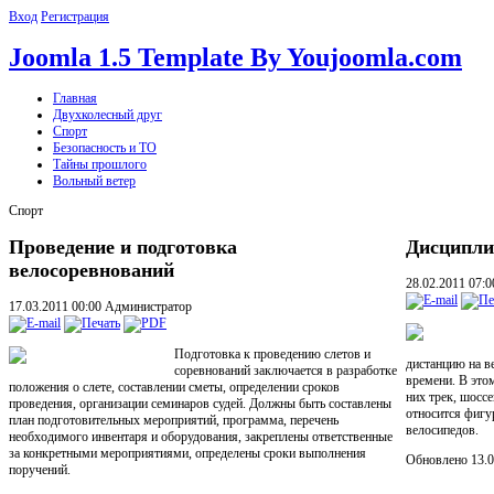
Вход
Регистрация
Joomla 1.5 Template By Youjoomla.com
Главная
Двухколесный друг
Спорт
Безопасность и ТО
Тайны прошлого
Вольный ветер
Спорт
Проведение и подготовка
Дисципли
велосоревнований
28.02.2011 07:
17.03.2011 00:00
Администратор
Подготовка к проведению слетов и
дистанцию на в
соревнований заключается в разработке
времени. В это
положения о слете, составлении сметы, определении сроков
них трек, шосс
проведения, организации семинаров судей. Должны быть составлены
относится фигу
план подготовительных мероприятий, программа, перечень
велосипедов.
необходимого инвентаря и оборудования, закреплены ответственные
за конкретными мероприятиями, определены сроки выполнения
Обновлено 13.0
поручений.