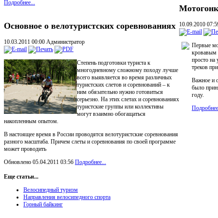
Подробнее...
Мотогон
10.09.2010 07:
Основное о велотуристских соревнованиях
10.03.2011 00:00
Администратор
Первые мо
кровавым 
просто на
Степень подготовки туриста к
треков пр
многодневному сложному походу лучше
всего выявляется во время различных
Важное и 
туристских слетов и соревнований – к
было прин
ним обязательно нужно готовиться
году.
серьезно. На этих слетах и соревнованиях
туристские группы или коллективы
Подробнее.
могут взаимно обогащаться
накопленным опытом.
В настоящее время в России проводятся велотуристские соревнования
разного масштаба. Причем слеты и соревнования по своей программе
может проводить
Обновлено 05.04.2011 03:56
Подробнее...
Еще статьи...
Велосипедный туризм
Направления велосипедного спорта
Горный байкинг