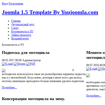
Вход
Регистрация
Joomla 1.5 Template By Youjoomla.com
Главная
Двухколесный друг
Спорт
Безопасность и ТО
Тайны прошлого
Вольный ветер
Безопасность и ТО
Подвеска для мотоцикла
Меняем о
мотоцикл
08.02.2017 00:00
Администратор
08.07.2016 00:
У
мотоциклов используются такие же разнообразные варианты подвесок,
как и у автомобилей. Безусловно, мотоцикл имеет всего два колеса,
поэтому инженерам приходится больше внимания уделять подвескам.
необходимо ме
противном случ
Подробнее...
двигателя, пор
Подробнее...
Консервация мотоцикла на зиму.