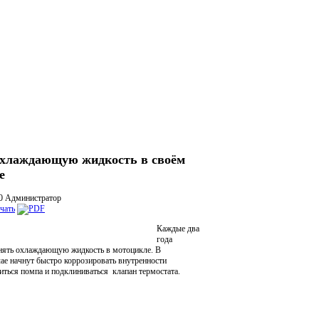
хлаждающую жидкость в своём
е
00
Администратор
Каждые два
года
нять охлаждающую жидкость в мотоцикле. В
ае начнут быстро коррозировать внутренности
титься помпа и подклиниваться клапан термостата.