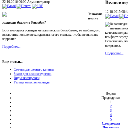
Велосипе
22.10.2016 00:00
Администратор
12.10.2015 08:
Заливать
или не
заливать бензин в бензобак?
Велосипедны
значительное
Если мотоцикл оснащен металлическим бензобаком, то необходимо
качества покры
исключить появление конденсата на его стенках, чтобы не вызвать
комфорт передв
коррозию.
Естественно, ч
покрышка.
Подробнее...
Подробнее...
Еще статьи...
Советы для летнего катания
Знаки для велосипедистов
Виды экипировки
Размер колес велосипеда
Первая
Предыдущая
1
2
3
4
5
Следующая
Последняя