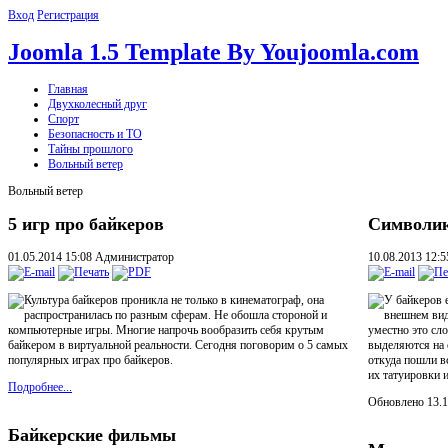
Вход
Регистрация
Joomla 1.5 Template By Youjoomla.com
Главная
Двухколесный друг
Спорт
Безопасность и ТО
Тайны прошлого
Вольный ветер
Вольный ветер
5 игр про байкеров
Символик
01.05.2014 15:08
Администратор
10.08.2013 12:
Культура байкеров проникла не только в кинематограф, она
У байкеров 
распространилась по разным сферам. Не обошла стороной и
внешнем виде
компьютерные игры. Многие напрочь вообразить себя крутым
уместно это сл
байкером в виртуальной реальности. Сегодня поговорим о 5 самых
выделяются на 
популярных играх про байкеров.
откуда пошли в
их татуировки 
Подробнее...
Обновлено 13.1
Байкерские фильмы