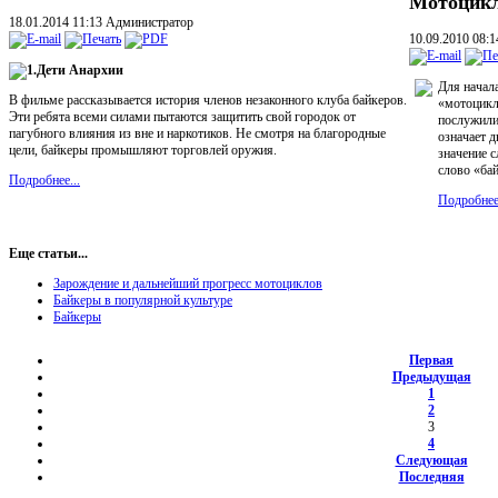
Мотоцикл
18.01.2014 11:13
Администратор
10.09.2010 08:
1.Дети Анархии
Для начал
В фильме рассказывается история членов незаконного клуба байкеров.
«мотоцикл
Эти ребята всеми силами пытаются защитить свой городок от
послужили
пагубного влияния из вне и наркотиков. Не смотря на благородные
означает д
цели, байкеры промышляют торговлей оружия.
значение с
слово «ба
Подробнее...
Подробнее.
Еще статьи...
Зарождение и дальнейший прогресс мотоциклов
Байкеры в популярной культуре
Байкеры
Первая
Предыдущая
1
2
3
4
Следующая
Последняя