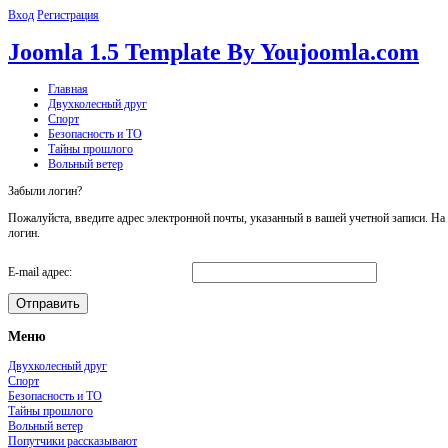
Вход
Регистрация
Joomla 1.5 Template By Youjoomla.com
Главная
Двухколесный друг
Спорт
Безопасность и ТО
Тайны прошлого
Вольный ветер
Забыли логин?
Пожалуйста, введите адрес электронной почты, указанный в вашей учетной записи. На
логин.
E-mail адрес:
Отправить
Меню
Двухколесный друг
Спорт
Безопасность и ТО
Тайны прошлого
Вольный ветер
Попутчики рассказывают